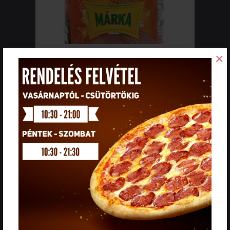
×
740 Ft
Mennyiség:
Italokat csak ételrendeléssel egyben szállítunk.
Megjegyzés: